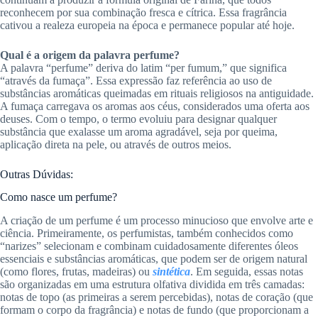
reconhecem por sua combinação fresca e cítrica. Essa fragrância
cativou a realeza europeia na época e permanece popular até hoje.
Qual é a origem da palavra perfume?
A palavra “perfume” deriva do latim “per fumum,” que significa
“através da fumaça”. Essa expressão faz referência ao uso de
substâncias aromáticas queimadas em rituais religiosos na antiguidade.
A fumaça carregava os aromas aos céus, considerados uma oferta aos
deuses. Com o tempo, o termo evoluiu para designar qualquer
substância que exalasse um aroma agradável, seja por queima,
aplicação direta na pele, ou através de outros meios.
Outras Dúvidas:
Como nasce um perfume?
A criação de um perfume é um processo minucioso que envolve arte e
ciência. Primeiramente, os perfumistas, também conhecidos como
“narizes” selecionam e combinam cuidadosamente diferentes óleos
essenciais e substâncias aromáticas, que podem ser de origem natural
(como flores, frutas, madeiras) ou
sintética
. Em seguida, essas notas
são organizadas em uma estrutura olfativa dividida em três camadas:
notas de topo (as primeiras a serem percebidas), notas de coração (que
formam o corpo da fragrância) e notas de fundo (que proporcionam a