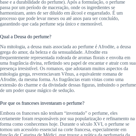
base e a durabilidade do perfume). Após a formulação, o perfume
passa por um período de maceração, onde os ingredientes se
harmonizam, antes de ser diluído em álcool e engarrafado. É um
processo que pode levar meses ou até anos para ser concluído,
garantindo que cada perfume seja único e memorável.
Qual a Deusa do perfume?
Na mitologia, a deusa mais associada ao perfume é Afrodite, a deusa
grega do amor, da beleza e da sensualidade. Afrodite era
frequentemente representada rodeada de aromas florais e envolta em
uma fragrância divina, refletindo seu papel de encantar e atrair com sua
presença irresistível. Os romanos, que adotaram muitos aspectos da
mitologia grega, reverenciavam Vênus, a equivalente romana de
Afrodite, da mesma forma. As fragrâncias eram vistas como uma
extensão do charme e da divindade dessas figuras, imbuindo o perfume
de um poder quase mágico de sedução.
Por que os franceses inventaram o perfume?
Embora os franceses não tenham “inventado” o perfume, eles
certamente foram responsáveis por sua popularização e refinamento na
forma como conhecemos hoje. Durante o século XVI, o perfume se
tornou um acessório essencial na corte francesa, especialmente em
função de Catarina de Médici, que trouxe a prática da perfumaria da