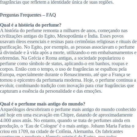
fragrâncias que refletem a identidade única de suas regiões.
Perguntas Frequentes – FAQ
Qual é a história do perfume?
A história do perfume remonta a milhares de anos, começando nas
civilizações antigas do Egito, Mesopotâmia e Índia. Esses povos
usavam óleos essenciais e resinas para cerimônias religiosas e rituais de
purificação. No Egito, por exemplo, as pessoas associavam o perfume
à divindade e à vida após a morte, utilizando-o em embalsamamentos e
oferendas. Na Grécia e Roma antigas, a sociedade popularizou o
perfume como símbolo de status, aplicando-o em banhos, roupas e
corpos. Então com o tempo, o uso de fragrâncias se espalhou pela
Europa, especialmente durante o Renascimento, até que a França se
tornou o epicentro da perfumaria moderna. Hoje, o perfume continua a
evoluir, combinando tradição com inovação para criar fragrâncias que
capturam a essência da personalidade e das emoções.
Qual é o perfume mais antigo do mundo?
Arqueólogos descobriram o perfume mais antigo do mundo conhecido
até hoje em uma escavação em Chipre, datando de aproximadamente
4.000 anos atrás. No entanto, quando se trata de perfumes ainda em
produção, o ‘Eau de Cologne’ é o mais antigo. Johann Maria Farina o
criou em 1709, na cidade de Colônia, Alemanha. Os fabricantes
continuam a produzir a fórmula original de Farina, que todos