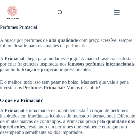
Pular
para
o
conteúdo
Perfumes Primacial
A busca por perfumes de
alta qualidade
com preço acessível sempre
foi um desafio para os amantes da perfumaria.
A
Primacial
chega para mudar esse jogo! A marca brasileira se destaca
por criar fragrâncias inspiradas nos
famosos perfumes internacionais
,
garantindo
fixação e projeção
impressionantes.
E o melhor: tudo isso sem pesar no bolso. Mas será que vale a pena
investir nos
Perfumes Primacial
? Vamos descobrir!
O que é a Primacial?
A
Primacial
é uma marca nacional dedicada à criação de perfumes
inspirados em fragrâncias icônicas do mercado internacional. Diferente
de muitas marcas de contratipos, a Primacial preza pela
qualidade dos
ingredientes
, resultando em perfumes que realmente entregam um
desempenho semelhante ao dos importados.