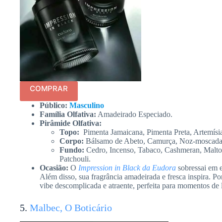
COMPRAR
Público:
Masculino
Família Olfativa:
Amadeirado Especiado.
Pirâmide Olfativa:
Topo:
Pimenta Jamaicana, Pimenta Preta, Artemísia
Corpo:
Bálsamo de Abeto, Camurça, Noz-moscada,
Fundo:
Cedro, Incenso, Tabaco, Cashmeran, Maltol
Patchouli.
Ocasião:
O
Impression in Black da Eudora
sobressai em e
Além disso, sua fragrância amadeirada e fresca inspira. Po
vibe descomplicada e atraente, perfeita para momentos de 
5.
Malbec, O Boticário