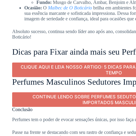
Fundo:
Musgo de Carvalho, Âmbar, Benjoim e Alm
Ocasião:
O
Malbec de O Boticário
brilha em ambientes fo
sua essência marcante e sofisticada impressiona. Dessa for
imagem de seriedade e confiança, ideal para ocasiões que 
Absoluto sucesso, continua sendo líder ano após ano, consolida
Boticário!
Dicas para Fixar ainda mais seu Pe
CLIQUE AQUI E LEIA NOSSO ARTIGO: 5 DICAS PAR
TEMPO
Perfumes Masculinos Sedutores Imp
CONTINUE LENDO SOBRE PERFUMES SEDUTO
IMPORTADOS MASCUL
Conclusão
Perfumes tem o poder de evocar sensações únicas, por isso faça d
Passe na frente se destacando com seu rastro de confiança e se