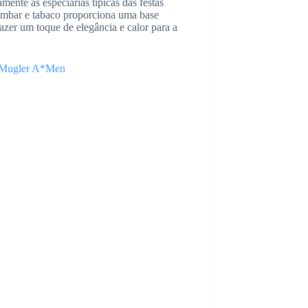
ente as especiarias típicas das festas
 âmbar e tabaco proporciona uma base
razer um toque de elegância e calor para a
 Mugler A*Men