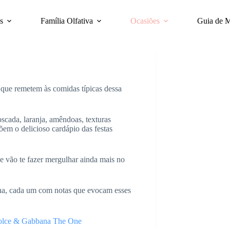
s
Família Olfativa
Ocasiões
Guia de 
s que remetem às comidas típicas dessa
scada, laranja, amêndoas, texturas
em o delicioso cardápio das festas
e vão te fazer mergulhar ainda mais no
nina, cada um com notas que evocam esses
lce & Gabbana The One