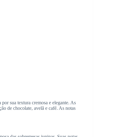
 por sua textura cremosa e elegante. As
ão de chocolate, avelã e café. As notas
emosa das sobremesas juninas. Suas notas