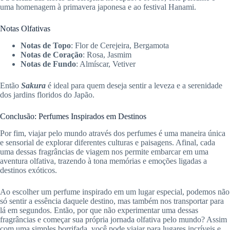
uma homenagem à primavera japonesa e ao festival Hanami.
Notas Olfativas
Notas de Topo
: Flor de Cerejeira, Bergamota
Notas de Coração
: Rosa, Jasmim
Notas de Fundo
: Almíscar, Vetiver
Então
Sakura
é ideal para quem deseja sentir a leveza e a serenidade
dos jardins floridos do Japão.
Conclusão: Perfumes Inspirados em Destinos
Por fim, viajar pelo mundo através dos perfumes é uma maneira única
e sensorial de explorar diferentes culturas e paisagens. Afinal, cada
uma dessas fragrâncias de viagem nos permite embarcar em uma
aventura olfativa, trazendo à tona memórias e emoções ligadas a
destinos exóticos.
Ao escolher um perfume inspirado em um lugar especial, podemos não
só sentir a essência daquele destino, mas também nos transportar para
lá em segundos. Então, por que não experimentar uma dessas
fragrâncias e começar sua própria jornada olfativa pelo mundo? Assim
com uma simples borrifada, você pode viajar para lugares incríveis e