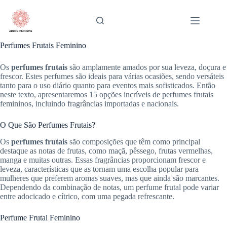
Pular
para
o
conteúdo
Perfumes Frutais Feminino
Os
perfumes frutais
são amplamente amados por sua leveza, doçura e
frescor. Estes perfumes são ideais para várias ocasiões, sendo versáteis
tanto para o uso diário quanto para eventos mais sofisticados. Então
neste texto, apresentaremos 15 opções incríveis de perfumes frutais
femininos, incluindo fragrâncias importadas e nacionais.
O Que São Perfumes Frutais?
Os
perfumes frutais
são composições que têm como principal
destaque as notas de frutas, como maçã, pêssego, frutas vermelhas,
manga e muitas outras. Essas fragrâncias proporcionam frescor e
leveza, características que as tornam uma escolha popular para
mulheres que preferem aromas suaves, mas que ainda são marcantes.
Dependendo da combinação de notas, um perfume frutal pode variar
entre adocicado e cítrico, com uma pegada refrescante.
Perfume Frutal Feminino