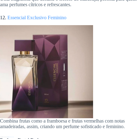
ama perfumes cítricos e refrescantes.
12.
Essencial Exclusivo Feminino
Combina frutas como a framboesa e frutas vermelhas com notas
amadeiradas, assim, criando um perfume sofisticado e feminino.
Você gosta deste perfume? Então leia nosso artigo sobre os
Perfumes Essencial Natura e toda linha completa!