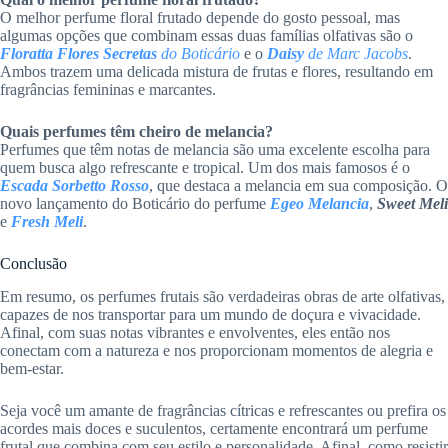
O melhor perfume floral frutado depende do gosto pessoal, mas
algumas opções que combinam essas duas famílias olfativas são o
Floratta Flores Secretas
do Boticário
e o
Daisy
de Marc Jacobs
.
Ambos trazem uma delicada mistura de frutas e flores, resultando em
fragrâncias femininas e marcantes.
Quais perfumes têm cheiro de melancia?
Perfumes que têm notas de melancia são uma excelente escolha para
quem busca algo refrescante e tropical. Um dos mais famosos é o
Escada Sorbetto Rosso
, que destaca a melancia em sua composição. O
novo lançamento do Boticário do perfume
Egeo Melancia
,
Sweet Meli
e
Fresh Meli
.
Conclusão
Em resumo, os perfumes frutais são verdadeiras obras de arte olfativas,
capazes de nos transportar para um mundo de doçura e vivacidade.
Afinal, com suas notas vibrantes e envolventes, eles então nos
conectam com a natureza e nos proporcionam momentos de alegria e
bem-estar.
Seja você um amante de fragrâncias cítricas e refrescantes ou prefira os
acordes mais doces e suculentos, certamente encontrará um perfume
frutal que combina com seu estilo e personalidade. Afinal, como resistir