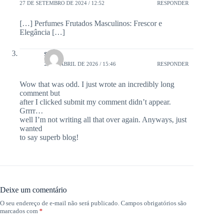
27 DE SETEMBRO DE 2024 / 12:52
RESPONDER
[…] Perfumes Frutados Masculinos: Frescor e
Elegância […]
scam
26 DE ABRIL DE 2026 / 15:46
RESPONDER
Wow that was odd. I just wrote an incredibly long
comment but
after I clicked submit my comment didn’t appear.
Grrrr…
well I’m not writing all that over again. Anyways, just
wanted
to say superb blog!
Deixe um comentário
O seu endereço de e-mail não será publicado.
Campos obrigatórios são
marcados com
*