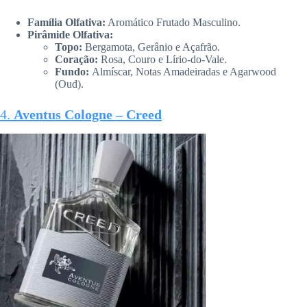
Família Olfativa:
Aromático Frutado Masculino.
Pirâmide Olfativa:
Topo:
Bergamota, Gerânio e Açafrão.
Coração:
Rosa, Couro e Lírio-do-Vale.
Fundo:
Almíscar, Notas Amadeiradas e Agarwood
(Oud).
4.
Aventus Cologne – Creed