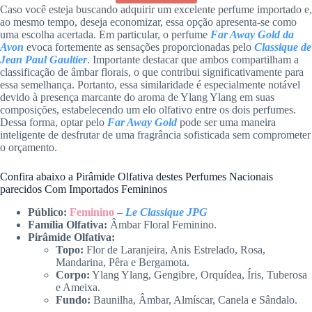
Caso você esteja buscando adquirir um excelente perfume importado e,
ao mesmo tempo, deseja economizar, essa opção apresenta-se como
uma escolha acertada. Em particular, o perfume
Far Away Gold da
Avon
evoca fortemente as sensações proporcionadas pelo
Classique de
Jean Paul Gaultier
. Importante destacar que ambos compartilham a
classificação de âmbar florais, o que contribui significativamente para
essa semelhança. Portanto, essa similaridade é especialmente notável
devido à presença marcante do aroma de Ylang Ylang em suas
composições, estabelecendo um elo olfativo entre os dois perfumes.
Dessa forma, optar pelo
Far Away Gold
pode ser uma maneira
inteligente de desfrutar de uma fragrância sofisticada sem comprometer
o orçamento.
Confira abaixo a Pirâmide Olfativa destes Perfumes Nacionais
parecidos Com Importados Femininos
Público:
Feminino
–
Le Classique JPG
Família Olfativa:
Âmbar Floral Feminino.
Pirâmide Olfativa:
Topo:
Flor de Laranjeira, Anis Estrelado, Rosa,
Mandarina, Pêra e Bergamota.
Corpo:
Ylang Ylang, Gengibre, Orquídea, Íris, Tuberosa
e Ameixa.
Fundo:
Baunilha, Âmbar, Almíscar, Canela e Sândalo.