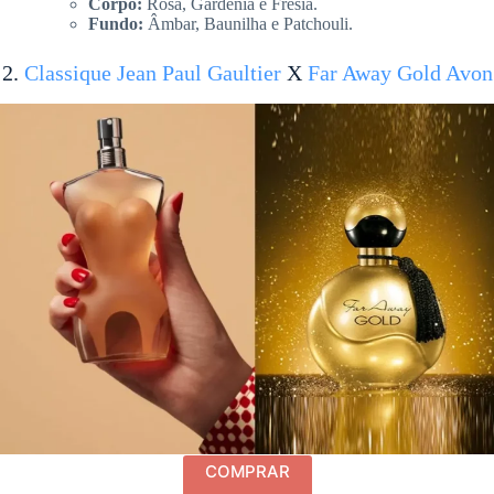
Corpo:
Rosa, Gardênia e Frésia.
Fundo:
Âmbar, Baunilha e Patchouli.
2.
Classique Jean Paul Gaultier
X
Far Away Gold Avon
COMPRAR