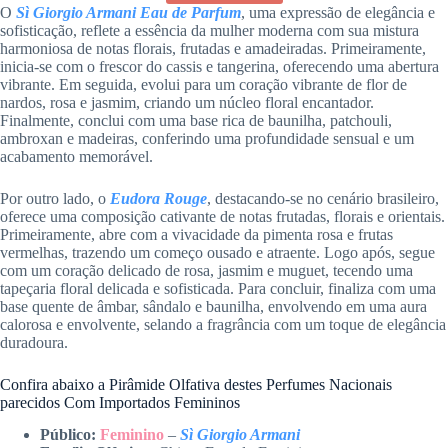
O
Sì Giorgio Armani Eau de Parfum
, uma expressão de elegância e
sofisticação, reflete a essência da mulher moderna com sua mistura
harmoniosa de notas florais, frutadas e amadeiradas. Primeiramente,
inicia-se com o frescor do cassis e tangerina, oferecendo uma abertura
vibrante. Em seguida, evolui para um coração vibrante de flor de
nardos, rosa e jasmim, criando um núcleo floral encantador.
Finalmente, conclui com uma base rica de baunilha, patchouli,
ambroxan e madeiras, conferindo uma profundidade sensual e um
acabamento memorável.
Por outro lado, o
Eudora Rouge
, destacando-se no cenário brasileiro,
oferece uma composição cativante de notas frutadas, florais e orientais.
Primeiramente, abre com a vivacidade da pimenta rosa e frutas
vermelhas, trazendo um começo ousado e atraente. Logo após, segue
com um coração delicado de rosa, jasmim e muguet, tecendo uma
tapeçaria floral delicada e sofisticada. Para concluir, finaliza com uma
base quente de âmbar, sândalo e baunilha, envolvendo em uma aura
calorosa e envolvente, selando a fragrância com um toque de elegância
duradoura.
Confira abaixo a Pirâmide Olfativa destes Perfumes Nacionais
parecidos Com Importados Femininos
Público:
Feminino
–
Sì Giorgio Armani