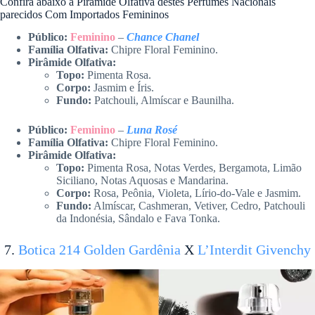
Confira abaixo a Pirâmide Olfativa destes Perfumes Nacionais
parecidos Com Importados Femininos
Público:
Feminino
–
Chance Chanel
Família Olfativa:
Chipre Floral Feminino.
Pirâmide Olfativa:
Topo:
Pimenta Rosa.
Corpo:
Jasmim e Íris.
Fundo:
Patchouli, Almíscar e Baunilha.
Público:
Feminino
–
Luna Rosé
Família Olfativa:
Chipre Floral Feminino.
Pirâmide Olfativa:
Topo:
Pimenta Rosa, Notas Verdes, Bergamota, Limão
Siciliano, Notas Aquosas e Mandarina.
Corpo:
Rosa, Peônia, Violeta, Lírio-do-Vale e Jasmim.
Fundo:
Almíscar, Cashmeran, Vetiver, Cedro, Patchouli
da Indonésia, Sândalo e Fava Tonka.
7.
Botica 214 Golden Gardênia
X
L’Interdit Givenchy