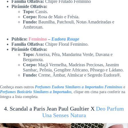
Família Olfativa:
Chipre Frutado Feminino
Pirâmide Olfativa:
Topo:
Cassis.
Corpo:
Rosa de Maio e Frésia.
Fundo:
Baunilha, Patchouli, Notas Amadeiradas e
Ambroxan.
Público:
Feminino
–
Eudora Rouge
Família Olfativa:
Chipre Floral Feminino.
Pirâmide Olfativa:
Topo:
Ameixa, Pêra, Mandarina Verde, Davana e
Bergamota.
Corpo:
Maçã Vermelha, Madeiras Preciosas, Jasmim
Sambac, Peônia, Gengibre Africano, Pêssego e Ládano.
Fundo:
Creme, Âmbar, Almíscar e Segredo Eudora®.
Conheça esses outros
Perfumes Eudora Similares a Importados Femininos
e
Perfumes Boticário Similares a Importados
, clique em cima para conferir na
íntegra a lista completa.
4. Scandal a Paris Jean Paul Gaultier X
Deo Parfum
Una Senses Natura