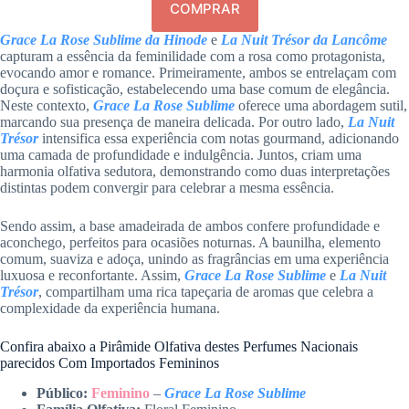
COMPRAR
Grace La Rose Sublime da Hinode
e
La Nuit Trésor da Lancôme
capturam a essência da feminilidade com a rosa como protagonista,
evocando amor e romance. Primeiramente, ambos se entrelaçam com
doçura e sofisticação, estabelecendo uma base comum de elegância.
Neste contexto,
Grace La Rose Sublime
oferece uma abordagem sutil,
marcando sua presença de maneira delicada. Por outro lado,
La Nuit
Trésor
intensifica essa experiência com notas gourmand, adicionando
uma camada de profundidade e indulgência. Juntos, criam uma
harmonia olfativa sedutora, demonstrando como duas interpretações
distintas podem convergir para celebrar a mesma essência.
Sendo assim, a base amadeirada de ambos confere profundidade e
aconchego, perfeitos para ocasiões noturnas. A baunilha, elemento
comum, suaviza e adoça, unindo as fragrâncias em uma experiência
luxuosa e reconfortante. Assim,
Grace La Rose Sublime
e
La Nuit
Trésor
, compartilham uma rica tapeçaria de aromas que celebra a
complexidade da experiência humana.
Confira abaixo a Pirâmide Olfativa destes Perfumes Nacionais
parecidos Com Importados Femininos
Público:
Feminino
–
Grace La Rose Sublime