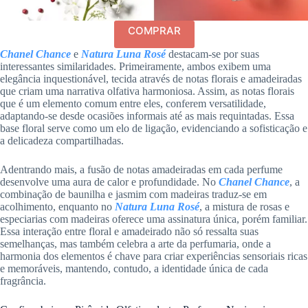
COMPRAR
Chanel Chance
e
N
atura Luna Rosé
destacam-se por suas
interessantes similaridades. Primeiramente, ambos exibem uma
elegância inquestionável, tecida através de notas florais e amadeiradas
que criam uma narrativa olfativa harmoniosa. Assim, as notas florais
que é um elemento comum entre eles, conferem versatilidade,
adaptando-se desde ocasiões informais até as mais requintadas. Essa
base floral serve como um elo de ligação, evidenciando a sofisticação e
a delicadeza compartilhadas.
Adentrando mais, a fusão de notas amadeiradas em cada perfume
desenvolve uma aura de calor e profundidade. No
Chanel Chance
, a
combinação de baunilha e jasmim com madeiras traduz-se em
acolhimento, enquanto no
Natura Luna Rosé
, a mistura de rosas e
especiarias com madeiras oferece uma assinatura única, porém familiar.
Essa interação entre floral e amadeirado não só ressalta suas
semelhanças, mas também celebra a arte da perfumaria, onde a
harmonia dos elementos é chave para criar experiências sensoriais ricas
e memoráveis, mantendo, contudo, a identidade única de cada
fragrância.