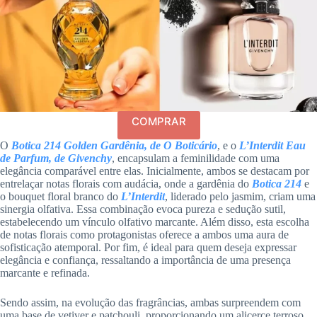
COMPRAR
O
Botica 214 Golden Gardênia, de O Boticário
, e o
L’Interdit Eau
de Parfum, de Givenchy
, encapsulam a feminilidade com uma
elegância comparável entre elas. Inicialmente, ambos se destacam por
entrelaçar notas florais com audácia, onde a gardênia do
Botica 214
e
o bouquet floral branco do
L’Interdit
, liderado pelo jasmim, criam uma
sinergia olfativa. Essa combinação evoca pureza e sedução sutil,
estabelecendo um vínculo olfativo marcante. Além disso, esta escolha
de notas florais como protagonistas oferece a ambos uma aura de
sofisticação atemporal. Por fim, é ideal para quem deseja expressar
elegância e confiança, ressaltando a importância de uma presença
marcante e refinada.
Sendo assim, na evolução das fragrâncias, ambas surpreendem com
uma base de vetiver e patchouli, proporcionando um alicerce terroso