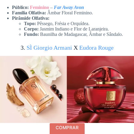
Público:
Feminino
–
Far Away Avon
Família Olfativa:
Âmbar Floral Feminino.
Pirâmide Olfativa:
Topo:
Pêssego, Frésia e Orquídea.
Corpo:
Jasmim Indiano e Flor de Laranjeira.
Fundo:
Baunilha de Madagascar, Âmbar e Sândalo.
3.
SÌ Giorgio Armani
X
Eudora Rouge
COMPRAR