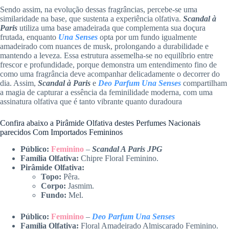
Sendo assim, na evolução dessas fragrâncias, percebe-se uma
similaridade na base, que sustenta a experiência olfativa.
Scandal à
Paris
utiliza uma base amadeirada que complementa sua doçura
frutada, enquanto
Una Senses
opta por um fundo igualmente
amadeirado com nuances de musk, prolongando a durabilidade e
mantendo a leveza. Essa estrutura assemelha-se no equilíbrio entre
frescor e profundidade, porque demonstra um entendimento fino de
como uma fragrância deve acompanhar delicadamente o decorrer do
dia. Assim,
Scandal à Paris
e
Deo Parfum Una Senses
compartilham
a magia de capturar a essência da feminilidade moderna, com uma
assinatura olfativa que é tanto vibrante quanto duradoura
Confira abaixo a Pirâmide Olfativa destes Perfumes Nacionais
parecidos Com Importados Femininos
Público:
Feminino
–
Scandal A Paris JPG
Família Olfativa:
Chipre Floral Feminino.
Pirâmide Olfativa:
Topo:
Pêra.
Corpo:
Jasmim.
Fundo:
Mel.
Público:
Feminino
–
Deo Parfum Una Senses
Família Olfativa:
Floral Amadeirado Almiscarado Feminino.