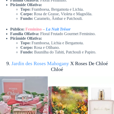
Família Olfativa:
Floral Feminino.
Pirâmide Olfativa:
Topo:
Framboesa, Bergamota e Lichia.
Corpo:
Rosa de Grasse, Violeta e Magnólia.
Fundo:
Caramelo, Âmbar e Patchouli.
Público:
Feminino
–
La Nuit Trésor
Família Olfativa:
Floral Frutado Gourmet Feminino.
Pirâmide Olfativa:
Topo:
Framboesa, Lichia e Bergamota.
Corpo:
Rosa e Olíbano.
Fundo:
Baunilha do Tahiti, Patchouli e Papiro.
9.
Jardin des Roses Mahogany
X Roses De Chloé
Chloé