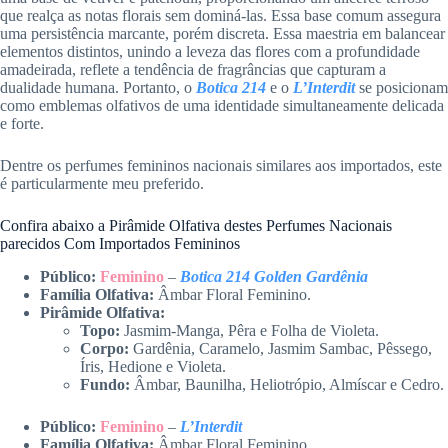
que realça as notas florais sem dominá-las. Essa base comum assegura
uma persistência marcante, porém discreta. Essa maestria em balancear
elementos distintos, unindo a leveza das flores com a profundidade
amadeirada, reflete a tendência de fragrâncias que capturam a
dualidade humana. Portanto, o
Botica 214
e o
L’Interdit
se posicionam
como emblemas olfativos de uma identidade simultaneamente delicada
e forte.
Dentre os perfumes femininos nacionais similares aos importados, este
é particularmente meu preferido.
Confira abaixo a Pirâmide Olfativa destes Perfumes Nacionais
parecidos Com Importados Femininos
Público:
Feminino
–
Botica 214 Golden Gardênia
Família Olfativa:
Âmbar Floral Feminino.
Pirâmide Olfativa:
Topo:
Jasmim-Manga, Pêra e Folha de Violeta.
Corpo:
Gardênia, Caramelo, Jasmim Sambac, Pêssego,
Íris, Hedione e Violeta.
Fundo:
Âmbar, Baunilha, Heliotrópio, Almíscar e Cedro.
Público:
Feminino
–
L’Inter
d
it
Família Olfativa:
Âmbar Floral Feminino.