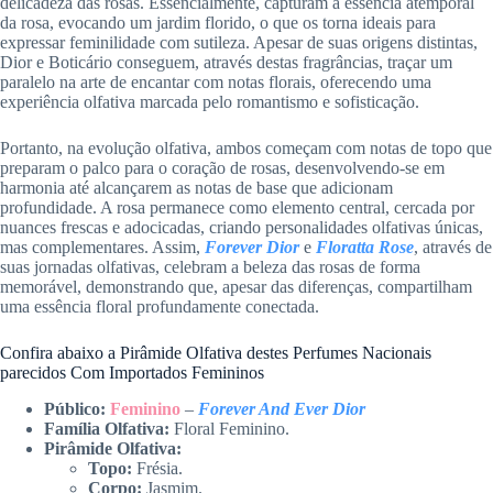
delicadeza das rosas. Essencialmente, capturam a essência atemporal
da rosa, evocando um jardim florido, o que os torna ideais para
expressar feminilidade com sutileza. Apesar de suas origens distintas,
Dior e Boticário conseguem, através destas fragrâncias, traçar um
paralelo na arte de encantar com notas florais, oferecendo uma
experiência olfativa marcada pelo romantismo e sofisticação.
Portanto, na evolução olfativa, ambos começam com notas de topo que
preparam o palco para o coração de rosas, desenvolvendo-se em
harmonia até alcançarem as notas de base que adicionam
profundidade. A rosa permanece como elemento central, cercada por
nuances frescas e adocicadas, criando personalidades olfativas únicas,
mas complementares. Assim,
Forever Dior
e
Floratta Rose
, através de
suas jornadas olfativas, celebram a beleza das rosas de forma
memorável, demonstrando que, apesar das diferenças, compartilham
uma essência floral profundamente conectada.
Confira abaixo a Pirâmide Olfativa destes Perfumes Nacionais
parecidos Com Importados Femininos
Público:
Feminino
–
Forever And Ever Dior
Família Olfativa:
Floral Feminino.
Pirâmide Olfativa:
Topo:
Frésia.
Corpo:
Jasmim.