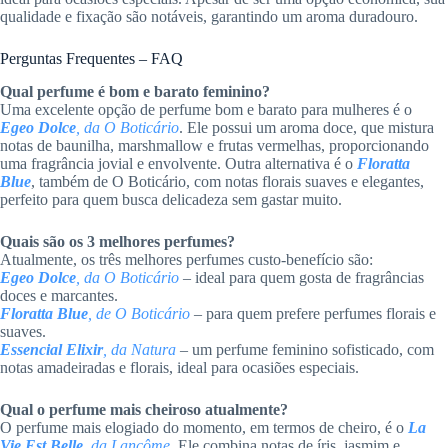
qualidade e fixação são notáveis, garantindo um aroma duradouro.
Perguntas Frequentes – FAQ
Qual perfume é bom e barato feminino?
Uma excelente opção de perfume bom e barato para mulheres é o
Egeo Dolce
, da O Boticário
. Ele possui um aroma doce, que mistura
notas de baunilha, marshmallow e frutas vermelhas, proporcionando
uma fragrância jovial e envolvente. Outra alternativa é o
Floratta
Blue
, também de O Boticário, com notas florais suaves e elegantes,
perfeito para quem busca delicadeza sem gastar muito.
Quais são os 3 melhores perfumes?
Atualmente, os três melhores perfumes custo-benefício são:
Egeo Dolce
, da O Boticário
– ideal para quem gosta de fragrâncias
doces e marcantes.
Floratta Blue
, de O Boticário
– para quem prefere perfumes florais e
suaves.
Essencial Elixir
, da Natura
– um perfume feminino sofisticado, com
notas amadeiradas e florais, ideal para ocasiões especiais.
Qual o perfume mais cheiroso atualmente?
O perfume mais elogiado do momento, em termos de cheiro, é o
La
Vie Est Belle
, da Lancôme
. Ele combina notas de íris, jasmim e