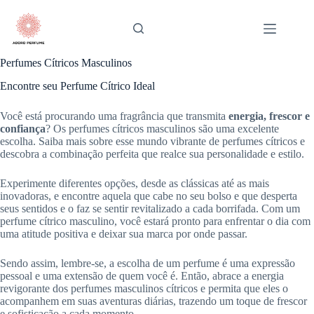
Pular
para
o
conteúdo
Perfumes Cítricos Masculinos
Encontre seu Perfume Cítrico Ideal
Você está procurando uma fragrância que transmita
energia, frescor e
confiança
? Os perfumes cítricos masculinos são uma excelente
escolha. Saiba mais sobre esse mundo vibrante de perfumes cítricos e
descobra a combinação perfeita que realce sua personalidade e estilo.
Experimente diferentes opções, desde as clássicas até as mais
inovadoras, e encontre aquela que cabe no seu bolso e que desperta
seus sentidos e o faz se sentir revitalizado a cada borrifada. Com um
perfume cítrico masculino, você estará pronto para enfrentar o dia com
uma atitude positiva e deixar sua marca por onde passar.
Sendo assim, lembre-se, a escolha de um perfume é uma expressão
pessoal e uma extensão de quem você é. Então, abrace a energia
revigorante dos perfumes masculinos cítricos e permita que eles o
acompanhem em suas aventuras diárias, trazendo um toque de frescor
e sofisticação a cada momento.