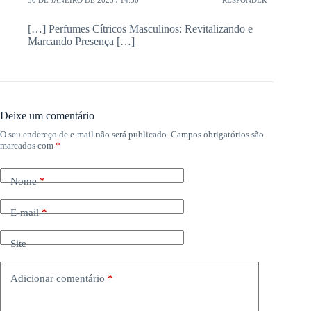
30 DE JANEIRO DE 2025 / 14:30
RESPONDER
[…] Perfumes Cítricos Masculinos: Revitalizando e
Marcando Presença […]
Deixe um comentário
O seu endereço de e-mail não será publicado.
Campos obrigatórios são
marcados com
*
Nome
*
E-mail
*
Site
Adicionar comentário
*