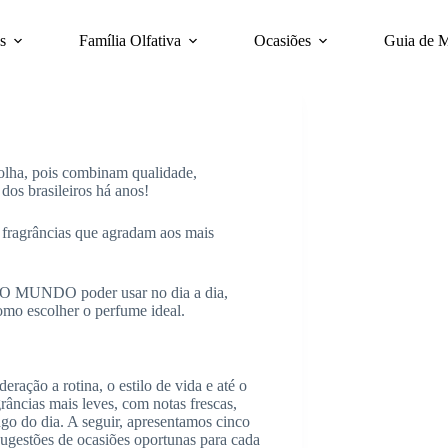
s
Família Olfativa
Ocasiões
Guia de 
olha, pois combinam qualidade,
dos brasileiros há anos!
 fragrâncias que agradam aos mais
O MUNDO poder usar no dia a dia,
mo escolher o perfume ideal.
ração a rotina, o estilo de vida e até o
râncias mais leves, com notas frescas,
ngo do dia. A seguir, apresentamos cinco
sugestões de ocasiões oportunas para cada