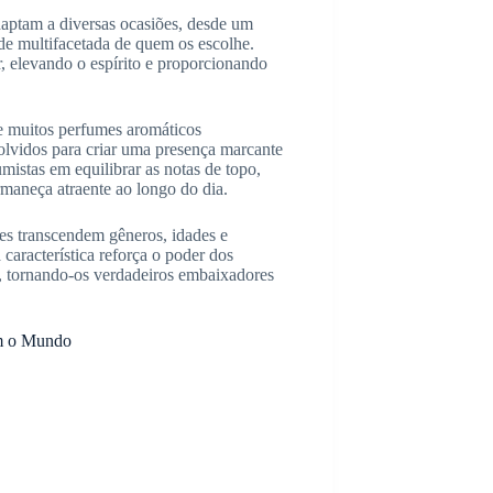
adaptam a diversas ocasiões, desde um
ade multifacetada de quem os escolhe.
r, elevando o espírito e proporcionando
e muitos perfumes aromáticos
olvidos para criar uma presença marcante
umistas em equilibrar as notas de topo,
rmaneça atraente ao longo do dia.
les transcendem gêneros, idades e
característica reforça o poder dos
s, tornando-os verdadeiros embaixadores
am o Mundo