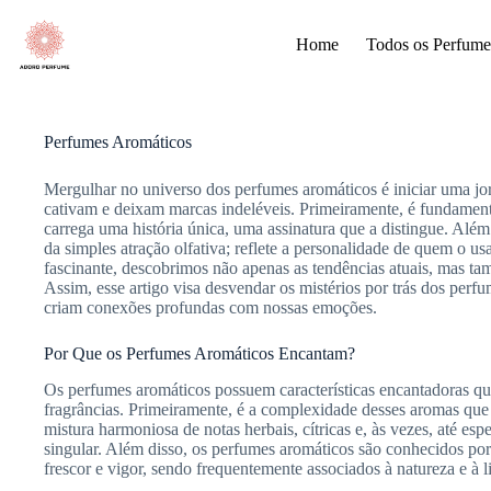
Pular
para
Home
Todos os Perfume
o
conteúdo
Perfumes Aromáticos
Mergulhar no universo dos perfumes aromáticos é iniciar uma jor
cativam e deixam marcas indeléveis. Primeiramente, é fundamen
carrega uma história única, uma assinatura que a distingue. Alé
da simples atração olfativa; reflete a personalidade de quem o u
fascinante, descobrimos não apenas as tendências atuais, mas ta
Assim, esse artigo visa desvendar os mistérios por trás dos perf
criam conexões profundas com nossas emoções.
Por Que os Perfumes Aromáticos Encantam?
Os perfumes aromáticos possuem características encantadoras qu
fragrâncias. Primeiramente, é a complexidade desses aromas que
mistura harmoniosa de notas herbais, cítricas e, às vezes, até esp
singular. Além disso, os perfumes aromáticos são conhecidos po
frescor e vigor, sendo frequentemente associados à natureza e à l