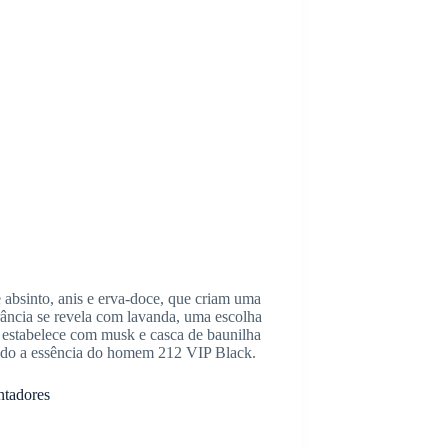
 absinto, anis e erva-doce, que criam uma
rância se revela com lavanda, uma escolha
se estabelece com musk e casca de baunilha
ndo a essência do homem 212 VIP Black.
ntadores