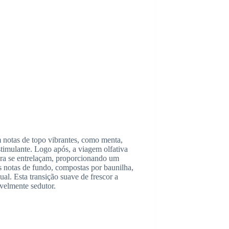
m notas de topo vibrantes, como menta,
timulante. Logo após, a viagem olfativa
eira se entrelaçam, proporcionando um
s notas de fundo, compostas por baunilha,
al. Esta transição suave de frescor a
ivelmente sedutor.