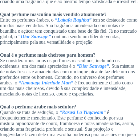
criando uma fragrância que é ao mesmo tempo sofisticada e irresistível.
Qual perfume masculino mais vendido atualmente?
Entre os perfumes árabes, o
“Lattafa Raghba”
tem se destacado como
um dos mais vendidos. Sua fragrância amadeirada com notas de
baunilha e açúcar tem conquistado uma base de fãs fiel. Já no mercado
global, o
“Dior Sauvage”
continua sendo um líder de vendas,
principalmente pela sua versatilidade e projeção.
Qual é o perfume mais cheiroso para homem?
Se considerarmos todos os perfumes masculinos, incluindo os
ocidentais, um dos mais apreciados é o
“Dior Sauvage”
. Sua mistura
de notas frescas e amadeiradas com um toque picante faz dele um dos
preferidos entre os homens. Contudo, no universo dos perfumes
árabes, o
“Amouage Interlude Man”
é frequentemente citado como
um dos mais cheirosos, devido à sua complexidade e intensidade,
mesclando notas de incenso, couro e especiarias.
Qual o perfume árabe mais sedutor?
Quando se trata de sedução, o
“Rasasi La Yuqawam”
é
frequentemente mencionado. Este perfume é conhecido por sua
mistura hipnotizante de couro, framboesa e notas amadeiradas, assim,
criando uma fragrância profunda e sensual. Sua projeção e
longevidade fazem dele uma escolha poderosa para ocasiões em que a