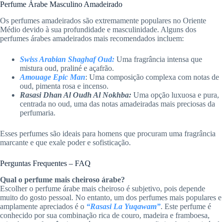
Perfume Árabe Masculino Amadeirado
Os perfumes amadeirados são extremamente populares no Oriente
Médio devido à sua profundidade e masculinidade. Alguns dos
perfumes árabes amadeirados mais recomendados incluem:
Swiss Arabian Shaghaf Oud:
Uma fragrância intensa que
mistura oud, praliné e açafrão.
Amouage Epic Man
: Uma composição complexa com notas de
oud, pimenta rosa e incenso.
Rasasi Dhan Al Oudh Al Nokhba:
Uma opção luxuosa e pura,
centrada no oud, uma das notas amadeiradas mais preciosas da
perfumaria.
Esses perfumes são ideais para homens que procuram uma fragrância
marcante e que exale poder e sofisticação.
Perguntas Frequentes – FAQ
Qual o perfume mais cheiroso árabe?
Escolher o perfume árabe mais cheiroso é subjetivo, pois depende
muito do gosto pessoal. No entanto, um dos perfumes mais populares e
amplamente apreciados é o
“Rasasi La Yuqawam”
. Este perfume é
conhecido por sua combinação rica de couro, madeira e framboesa,