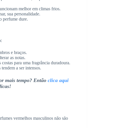
funcionam melhor em climas frios.
r, sua personalidade.
o perfume dure.
o:
mbros e braços.
terar as notas.
 costas para uma fragrância duradoura.
tendem a ser intensos.
por mais tempo? Então
clica aqui
dicas!
perfumes vermelhos masculinos não são