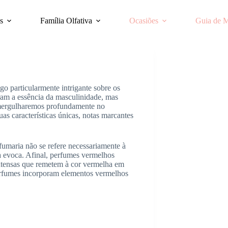
s
Família Olfativa
Ocasiões
Guia de 
go particularmente intrigante sobre os
am a essência da masculinidade, mas
 mergulharemos profundamente no
s características únicas, notas marcantes
fumaria não se refere necessariamente à
a evoca. Afinal, perfumes vermelhos
intensas que remetem à cor vermelha em
erfumes incorporam elementos vermelhos