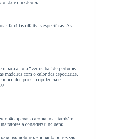
ofunda e duradoura.
s famílias olfativas específicas. As
buem para a aura “vermelha” do perfume.
s madeiras com o calor das especiarias,
o conhecidos por sua opulência e
as.
derar não apenas o aroma, mas também
uns fatores a considerar incluem:
para uso noturno, enquanto outros são