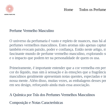
Pular
para
Home
Todos os Perfume
o
conteúdo
Perfume Vermelho Masculino
O universo da perfumaria é vasto e repleto de nuances, mas há al
perfumes vermelhos masculinos. Estes aromas não apenas captur
também evocam paixão, poder e confiança. Então neste artigo,
fascinante mundo de perfume vermelho masculino, explorando sua
e o impacto que podem ter na personalidade de quem os usa.
Primeiramente, é importante entender que a cor vermelha em per
cor do líquido, mas sim à sensação e às emoções que a fragrânci
masculinos geralmente apresentam notas quentes, especiadas e 
nossa mente. Além disso, muitas vezes, as embalagens desses p
em seu design, reforçando ainda mais essa associação.
A Química por Trás dos Perfumes Vermelhos Masculinos
Composição e Notas Características