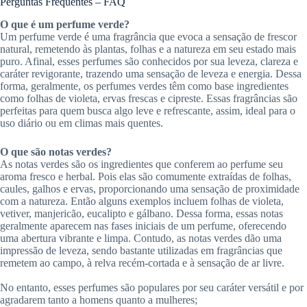
Perguntas Frequentes – FAQ
O que é um perfume verde?
Um perfume verde é uma fragrância que evoca a sensação de frescor
natural, remetendo às plantas, folhas e a natureza em seu estado mais
puro. Afinal, esses perfumes são conhecidos por sua leveza, clareza e
caráter revigorante, trazendo uma sensação de leveza e energia. Dessa
forma, geralmente, os perfumes verdes têm como base ingredientes
como folhas de violeta, ervas frescas e cipreste. Essas fragrâncias são
perfeitas para quem busca algo leve e refrescante, assim, ideal para o
uso diário ou em climas mais quentes.
O que são notas verdes?
As notas verdes são os ingredientes que conferem ao perfume seu
aroma fresco e herbal. Pois elas são comumente extraídas de folhas,
caules, galhos e ervas, proporcionando uma sensação de proximidade
com a natureza. Então alguns exemplos incluem folhas de violeta,
vetiver, manjericão, eucalipto e gálbano. Dessa forma, essas notas
geralmente aparecem nas fases iniciais de um perfume, oferecendo
uma abertura vibrante e limpa. Contudo, as notas verdes dão uma
impressão de leveza, sendo bastante utilizadas em fragrâncias que
remetem ao campo, à relva recém-cortada e à sensação de ar livre.
No entanto, esses perfumes são populares por seu caráter versátil e por
agradarem tanto a homens quanto a mulheres;