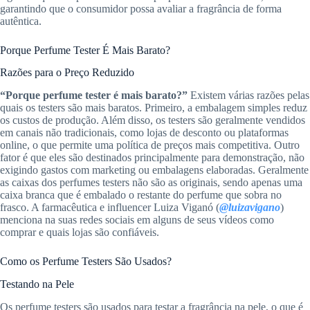
garantindo que o consumidor possa avaliar a fragrância de forma
autêntica.
Porque Perfume Tester É Mais Barato?
Razões para o Preço Reduzido
“Porque perfume tester é mais barato?”
Existem várias razões pelas
quais os testers são mais baratos. Primeiro, a embalagem simples reduz
os custos de produção. Além disso, os testers são geralmente vendidos
em canais não tradicionais, como lojas de desconto ou plataformas
online, o que permite uma política de preços mais competitiva. Outro
fator é que eles são destinados principalmente para demonstração, não
exigindo gastos com marketing ou embalagens elaboradas. Geralmente
as caixas dos perfumes testers não são as originais, sendo apenas uma
caixa branca que é embalado o restante do perfume que sobra no
frasco. A farmacêutica e influencer Luiza Viganó (
@luizavigano
)
menciona na suas redes sociais em alguns de seus vídeos como
comprar e quais lojas são confiáveis.
Como os Perfume Testers São Usados?
Testando na Pele
Os perfume testers são usados para testar a fragrância na pele, o que é