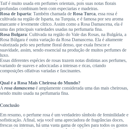
Taif é muito usada em perfumes orientais, pois suas notas florais
profundas combinam bem com especiarias e madeiras.
Rosa de Isparta
: Também chamada de
Rosa Turca
, essa rosa é
cultivada na região de Isparta, na Turquia, e é famosa por seu aroma
marcante e levemente cítrico. Assim como a Rosa Damascena, ela é
uma das principais variedades usadas na perfumaria fina.
Rosa Bulgara
: Cultivada na região do Vale das Rosas, na Bulgária, a
Rosa Búlgara é outra variação da Rosa Damascena. Ela é altamente
valorizada pelo seu perfume floral denso, que exala frescor e
suavidade, assim, sendo essencial na produção de muitos perfumes de
luxo.
Essas diferentes espécies de rosas trazem notas distintas aos perfumes,
variando de suaves e adocicadas a intensas e ricas, criando
composições olfativas variadas e fascinantes.
Qual é a Rosa Mais Cheirosa do Mundo?
A
rosa damascena
é amplamente considerada uma das mais cheirosas,
sendo muito usada na perfumaria fina.
Conclusão
Em resumo, o perfume rosa é um verdadeiro símbolo de feminilidade e
sofisticação. Afinal, seja você uma apreciadora de fragrâncias doces,
frescas ou intensas, há uma vasta gama de opções para todos os gostos