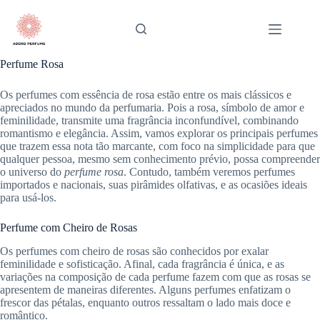
Pular
para
o
conteúdo
Perfume Rosa
Os perfumes com essência de rosa estão entre os mais clássicos e
apreciados no mundo da perfumaria. Pois a rosa, símbolo de amor e
feminilidade, transmite uma fragrância inconfundível, combinando
romantismo e elegância. Assim, vamos explorar os principais perfumes
que trazem essa nota tão marcante, com foco na simplicidade para que
qualquer pessoa, mesmo sem conhecimento prévio, possa compreender
o universo do
perfume rosa
. Contudo, também veremos perfumes
importados e nacionais, suas pirâmides olfativas, e as ocasiões ideais
para usá-los.
Perfume com Cheiro de Rosas
Os perfumes com cheiro de rosas são conhecidos por exalar
feminilidade e sofisticação. Afinal, cada fragrância é única, e as
variações na composição de cada perfume fazem com que as rosas se
apresentem de maneiras diferentes. Alguns perfumes enfatizam o
frescor das pétalas, enquanto outros ressaltam o lado mais doce e
romântico.