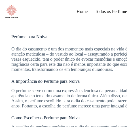
Pular
para
Home
Todos os Perfume
o
conteúdo
Perfume para Noiva
O dia do casamento é um dos momentos mais especiais na vida 
atenção meticulosa – do vestido ao local – assegurando a perfe
vezes esquecido, tem o poder único de evocar memórias e emoçõ
fragrância certa para este dia não é menos importante do que esc
momentos, transformando-os em lembranças duradouras.
A Importância do Perfume para Noiva
O perfume serve como uma expressão silenciosa da personalida
aparência e o tema do casamento de forma única. Além disso, o 
Assim, o perfume escolhido para o dia do casamento pode trazer 
anos. Portanto, a escolha do perfume merece uma parte integral
Como Escolher o Perfume para Noiva
A escolha do perfume perfeito para o dia do casamento pode par