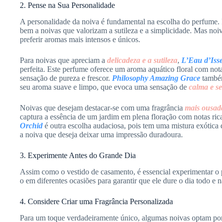
2. Pense na Sua Personalidade
A personalidade da noiva é fundamental na escolha do perfume. 
bem a noivas que valorizam a sutileza e a simplicidade. Mas n
preferir aromas mais intensos e únicos.
Para noivas que apreciam a
delicadeza e a sutileza
,
L’Eau d’Isse
perfeita. Este perfume oferece um aroma aquático floral com notas
sensação de pureza e frescor.
Philosophy Amazing Grace
também
seu aroma suave e limpo, que evoca uma sensação de
calma e s
Noivas que desejam destacar-se com uma fragrância
mais ousad
captura a essência de um jardim em plena floração com notas ric
Orchid
é outra escolha audaciosa, pois tem uma mistura exótica d
a noiva que deseja deixar uma impressão duradoura.
3. Experimente Antes do Grande Dia
Assim como o vestido de casamento, é essencial experimentar o
o em diferentes ocasiões para garantir que ele dure o dia todo e 
4. Considere Criar uma Fragrância Personalizada
Para um toque verdadeiramente único, algumas noivas optam por 