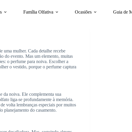
s
Família Olfativa
Ocasiões
Guia de 
de uma mulher. Cada detalhe recebe
ição do evento. Mas um elemento, muitas
es: o perfume para noiva. Escolher a
olher o vestido, porque o perfume captura
de da noiva. Ele complementa sua
olfato liga-se profundamente à memória.
de volta lembranças especiais por muitos
 do planejamento do casamento.
ecer desafiadora. Mas, seguindo alguns