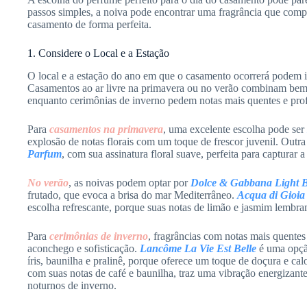
passos simples, a noiva pode encontrar uma fragrância que compl
casamento de forma perfeita.
1. Considere o Local e a Estação
O local e a estação do ano em que o casamento ocorrerá podem i
Casamentos ao ar livre na primavera ou no verão combinam bem co
enquanto cerimônias de inverno pedem notas mais quentes e pro
Para
casamentos na primavera
, uma excelente escolha pode ser
explosão de notas florais com um toque de frescor juvenil. Outr
Parfum
, com sua assinatura floral suave, perfeita para capturar 
No verão
, as noivas podem optar por
Dolce & Gabbana Light 
frutado, que evoca a brisa do mar Mediterrâneo.
Acqua di Gioia
escolha refrescante, porque suas notas de limão e jasmim lembr
Para
cerimônias de inverno
, fragrâncias com notas mais quente
aconchego e sofisticação.
Lancôme La Vie Est Belle
é uma opçã
íris, baunilha e pralinê, porque oferece um toque de doçura e cal
com suas notas de café e baunilha, traz uma vibração energizante
noturnos de inverno.