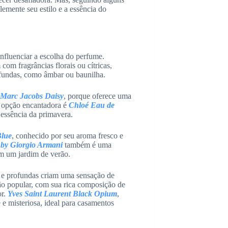
emente seu estilo e a essência do
nfluenciar a escolha do perfume.
m fragrâncias florais ou cítricas,
fundas, como âmbar ou baunilha.
Marc Jacobs Daisy
, porque oferece uma
a opção encantadora é
Chloé Eau de
a essência da primavera.
Blue
, conhecido por seu aroma fresco e
 by Giorgio Armani
também é uma
am um jardim de verão.
s e profundas criam uma sensação de
o popular, com sua rica composição de
or.
Yves Saint Laurent Black Opium
,
 e misteriosa, ideal para casamentos