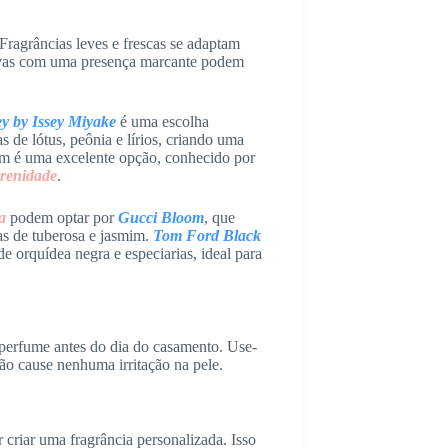
Fragrâncias leves e frescas se adaptam
oivas com uma presença marcante podem
y by Issey Miyake
é uma escolha
 de lótus, peônia e lírios, criando uma
 é uma excelente opção, conhecido por
erenidade
.
a
podem optar por
Gucci Bloom
, que
as de tuberosa e jasmim.
Tom Ford Black
e orquídea negra e especiarias, ideal para
 perfume antes do dia do casamento. Use-
não cause nenhuma irritação na pele.
criar uma fragrância personalizada. Isso