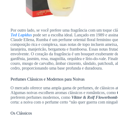
Por outro lado, se você prefere uma fragrância com um toque cl
Ted Lapidus
pode ser a escolha ideal. Lançado em 1989 e assin
Claude Ellena, Rumba é um perfume oriental floral feminino que
composição rica e complexa, suas notas de topo incluem ameixa, 
laranjeira, manjericão, bergamota e framboesa. Essas notas frutad
envolvente. O coração da fragrância é um bouquet exuberante de 
gardênia, jasmim, rosa, magnólia, orquídea e lírio-do-vale. Fina
couro, musgo de carvalho, âmbar cinzento, sândalo, patchouli, al
cedro, proporcionando uma base profunda e duradoura.
Perfumes Clássicos e Modernos para Noivas
O mercado oferece uma ampla gama de perfumes, de clássicos at
Algumas noivas escolhem aromas clássicos e românticos, como
preferem perfumes modernos, como
Viktor & Rolf Flowerbomb
certa: a noiva com o perfume certo “não quer guerra com ningu
Os Clássicos