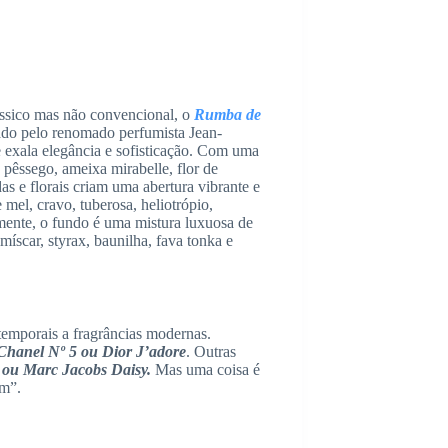
ássico mas não convencional, o
Rumba de
ado pelo renomado perfumista Jean-
 exala elegância e sofisticação. Com uma
pêssego, ameixa mirabelle, flor de
as e florais criam uma abertura vibrante e
mel, cravo, tuberosa, heliotrópio,
lmente, o fundo é uma mistura luxuosa de
míscar, styrax, baunilha, fava tonka e
emporais a fragrâncias modernas.
Chanel Nº 5 ou Dior J’adore
. Outras
 ou Marc Jacobs Daisy.
Mas uma coisa é
ém”.