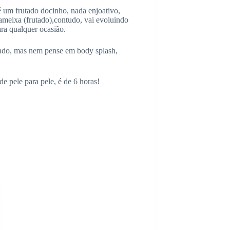
 é um frutado docinho, nada enjoativo,
meixa (frutado),contudo, vai evoluindo
ara qualquer ocasião.
ado, mas nem pense em body splash,
e pele para pele, é de 6 horas!