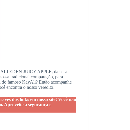
 KAYALI EDEN JUICY APPLE, da casa
nossa tradicional comparação, para
ura do famoso KayAli? Então acompanhe
você encontra o nosso veredito!
vés dos links em nosso site! Você não
o. Aproveite a segurança e