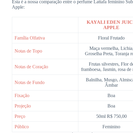
Esta é a nossa comparação entre o perfume Lattafa feminino Sub
Apple:
KAYALI EDEN JUI
APPLE
Família Olfativa
Floral Frutado
Maça vermelha, Lichia
Notas de Topo
Groselha Preta, Toranja r
Frutas silvestres, Flor d
Notas de Coração
framboesa, Jasmin, rosa de
Balnilha, Musgo, Almisca
Notas de Fundo
Âmbar
Fixação
Boa
Projeção
Boa
Preço
50ml R$ 750,00
Público
Feminino