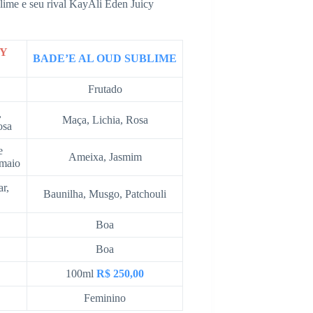
lime e seu rival KayAli Eden Juicy
CY
BADE’E AL OUD SUBLIME
Frutado
,
Maça, Lichia, Rosa
osa
e
Ameixa, Jasmim
 maio
r,
Baunilha, Musgo, Patchouli
Boa
Boa
100ml
R$ 250,00
Feminino