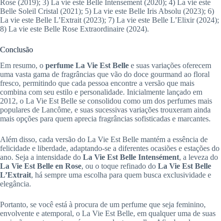
Rose (2019); 3) La vie este Belle Intensement (2020); 4) La vie este
Belle Soleil Cristal (2021); 5) La vie este Belle Iris Absolu (2023); 6)
La vie este Belle L’Extrait (2023); 7) La vie este Belle L’Elixir (2024);
8) La vie este Belle Rose Extraordinaire (2024).
Conclusão
Em resumo, o
perfume La Vie Est Belle
e suas variações oferecem
uma vasta gama de fragrâncias que vão do doce gourmand ao floral
fresco, permitindo que cada pessoa encontre a versão que mais
combina com seu estilo e personalidade. Inicialmente lançado em
2012, o La Vie Est Belle se consolidou como um dos perfumes mais
populares de Lancôme, e suas sucessivas variações trouxeram ainda
mais opções para quem aprecia fragrâncias sofisticadas e marcantes.
Além disso, cada versão do La Vie Est Belle mantém a essência de
felicidade e liberdade, adaptando-se a diferentes ocasiões e estações do
ano. Seja a intensidade do
La Vie Est Belle Intensément
, a leveza do
La Vie Est Belle en Rose
, ou o toque refinado do
La Vie Est Belle
L’Extrait
, há sempre uma escolha para quem busca exclusividade e
elegância.
Portanto, se você está à procura de um perfume que seja feminino,
envolvente e atemporal, o La Vie Est Belle, em qualquer uma de suas