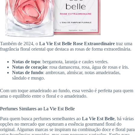
Também de 2024, o
La Vie Est Belle Rose Extraordinaire
traz uma
fragrância floral oriental que destaca as rosas de forma extraordinária.
Notas de topo
: bergamota, laranja e caules verdes.
Notas de coração
: rosa damascena, rosa, água de rosas e íris.
Notas de fundo
: ambroxan, almíscar, notas amadeiradas,
sândalo e musgo.
Com um toque amadeirado ao fundo, essa versão é perfeita para quem
ama o equilíbrio entre o floral e o amadeirado.
Perfumes Similares ao La Vie Est Belle
Para quem busca perfumes semelhantes ao
La Vie Est Belle
, há várias
opções no mercado que capturam a essência gourmand floral do
original. Algumas marcas se inspiram na combinação doce e floral para
criar fragrâncias parecidas, mas com pequenas variações. Então para