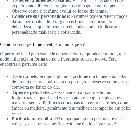
Testes em ambientes variados
: Visite lojas especializadas e
experimente diferentes fragrâncias em papel e na sua pele.
Observe como o perfume evolui ao longo do tempo.
Considere sua personalidade
: Perfumes podem refletir traços
da sua personalidade. Fragrâncias florais podem sugerir
delicadeza, enquanto notas amadeiradas podem indicar uma
personalidade mais forte e sofisticada.
Como saber o perfume ideal para minha pele?
O perfume ideal para sua pele depende da sua química corporal, que
pode influenciar a forma como a fragrância se desenvolve. Para
encontrar o perfume certo:
Teste na pele
: Sempre aplique o perfume diretamente na pele,
de preferência nos pulsos ou no pescoço, e observe como ele se
comporta ao longo do dia.
Tipos de pele
: Peles oleosas tendem a fixar melhor as
fragrâncias, enquanto peles secas podem exigir reaplicações
mais frequentes. Perfumes com notas de base mais fortes, como
âmbar ou madeira, geralmente têm melhor desempenho em peles
secas.
Paciência na escolha
: Dê tempo para que o perfume revele
todas as suas notas antes de decidir se é o ideal para você.