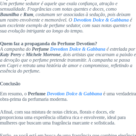
Um perfume sedutor é aquele que exala confiança, atração e
sensualidade. Fragrâncias com notas quentes e doces, como
Baunilha
e
Rum
, costumam ser associadas à sedução, pois deixam
um rastro envolvente e memorável. O
Devotion Dolce & Gabbana
é
um excelente exemplo de perfume sedutor, com suas notas quentes e
sua evolução intrigante ao longo do tempo.
Quem faz a propaganda do Perfume Devotion?
A campanha do
Perfume
Devotion Dolce & Gabbana
é estrelada por
Katy Perry
e
Michele Morrone
, dois artistas que encarnam a paixão e
a devoção que o perfume pretende transmitir. A campanha se passa
em Capri e retrata uma história de amor e compromisso, refletindo a
essência do perfume.
Conclusão
Em resumo, o
Perfume
Devotion Dolce & Gabbana
é uma verdadeira
obra-prima da perfumaria moderna.
Afinal, com sua mistura de notas cítricas, florais e doces, ele
proporciona uma experiência olfativa rica e envolvente, ideal para
mulheres que buscam uma fragrância marcante e sofisticada.
Então, se você está em busca de uma fragrância que combine elegância