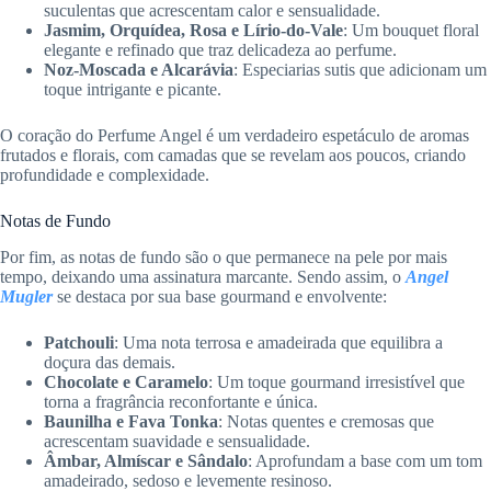
suculentas que acrescentam calor e sensualidade.
Jasmim, Orquídea, Rosa e Lírio-do-Vale
: Um bouquet floral
elegante e refinado que traz delicadeza ao perfume.
Noz-Moscada e Alcarávia
: Especiarias sutis que adicionam um
toque intrigante e picante.
O coração do Perfume Angel é um verdadeiro espetáculo de aromas
frutados e florais, com camadas que se revelam aos poucos, criando
profundidade e complexidade.
Notas de Fundo
Por fim, as notas de fundo são o que permanece na pele por mais
tempo, deixando uma assinatura marcante. Sendo assim, o
Angel
Mugler
se destaca por sua base gourmand e envolvente:
Patchouli
: Uma nota terrosa e amadeirada que equilibra a
doçura das demais.
Chocolate e Caramelo
: Um toque gourmand irresistível que
torna a fragrância reconfortante e única.
Baunilha e Fava Tonka
: Notas quentes e cremosas que
acrescentam suavidade e sensualidade.
Âmbar, Almíscar e Sândalo
: Aprofundam a base com um tom
amadeirado, sedoso e levemente resinoso.