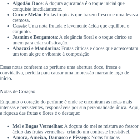
Algodão-Doce
: A doçura açucarada é o toque inicial que
conquista imediatamente.
Coco e Melão
: Frutas tropicais que trazem frescor e uma leveza
cremosa.
Cassis
: Uma nota frutada e levemente ácida que equilibra o
conjunto.
Jasmim e Bergamota
: A elegância floral e o toque cítrico se
unem para criar sofisticação.
Abacaxi e Mandarina
: Frutas cítricas e doces que acrescentam
um tom alegre e vibrante à composição.
Essas notas conferem ao perfume uma abertura doce, fresca e
convidativa, perfeita para causar uma impressão marcante logo de
início.
Notas de Coração
Enquanto o coração do perfume é onde se encontram as notas mais
intensas e persistentes, responsáveis por sua personalidade única. Aqui,
a riqueza das frutas e flores é o destaque:
Mel e Bagas Vermelhas
: A doçura do mel se mistura ao frescor
ácido das frutas vermelhas, criando um contraste irresistível.
Amora, Ameixa, Damasco e Pêssego
: Notas frutadas