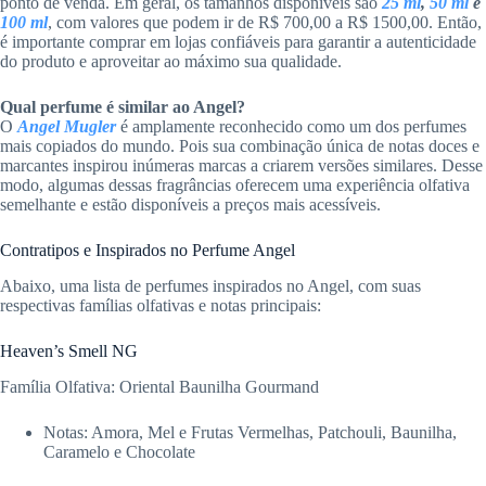
ponto de venda. Em geral, os tamanhos disponíveis são
25 ml
,
50 ml
e
100 ml
, com valores que podem ir de R$ 700,00 a R$ 1500,00. Então,
é importante comprar em lojas confiáveis para garantir a autenticidade
do produto e aproveitar ao máximo sua qualidade.
Qual perfume é similar ao Angel?
O
Angel Mugler
é amplamente reconhecido como um dos perfumes
mais copiados do mundo. Pois sua combinação única de notas doces e
marcantes inspirou inúmeras marcas a criarem versões similares. Desse
modo, algumas dessas fragrâncias oferecem uma experiência olfativa
semelhante e estão disponíveis a preços mais acessíveis.
Contratipos e Inspirados no Perfume Angel
Abaixo, uma lista de perfumes inspirados no Angel, com suas
respectivas famílias olfativas e notas principais:
Heaven’s Smell NG
Família Olfativa: Oriental Baunilha Gourmand
Notas: Amora, Mel e Frutas Vermelhas, Patchouli, Baunilha,
Caramelo e Chocolate