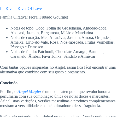
La Rive – River Of Love
Família Olfativa: Floral Frutado Gourmet
Notas de topo: Coco, Folha de Groselheira, Algodão-doce,
Abacaxi, Jasmim, Bergamota, Melão e Mandarina
Notas de coração: Mel, Alcarávia, Jasmim, Amora, Orquídea,
Ameixa, Lírio-do-Vale, Rosa, Noz-moscada, Frutas Vermelhas,
Pêssego e Damasco
Notas de fundo: Patchouli, Chocolate Amargo, Baunilha,
Caramelo, Âmbar, Fava Tonka, Sândalo e Almíscar
Com tantas opções inspiradas no Angel, assim fica fácil encontrar uma
alternativa que combine com seu gosto e orçamento.
Conclusão
Por fim, o
Angel Mugler
é um ícone atemporal que revolucionou a
perfumaria com sua combinação única de notas doces e marcantes.
Afinal, suas variações, versões masculinas e produtos complementares
mostram a versatilidade e o apelo duradouro dessa fragrância.
Então seja optando pelo original ou por similares, Angel continua a ser