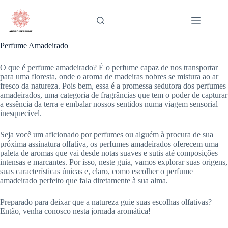
Pular
para
o
conteúdo
Perfume Amadeirado
O que é perfume amadeirado? É o perfume capaz de nos transportar
para uma floresta, onde o aroma de madeiras nobres se mistura ao ar
fresco da natureza. Pois bem, essa é a promessa sedutora dos perfumes
amadeirados, uma categoria de fragrâncias que tem o poder de capturar
a essência da terra e embalar nossos sentidos numa viagem sensorial
inesquecível.
Seja você um aficionado por perfumes ou alguém à procura de sua
próxima assinatura olfativa, os perfumes amadeirados oferecem uma
paleta de aromas que vai desde notas suaves e sutis até composições
intensas e marcantes. Por isso, neste guia, vamos explorar suas origens,
suas características únicas e, claro, como escolher o perfume
amadeirado perfeito que fala diretamente à sua alma.
Preparado para deixar que a natureza guie suas escolhas olfativas?
Então, venha conosco nesta jornada aromática!