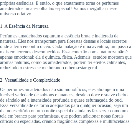
próprias essências. E então, o que exatamente torna os perfumes
amadeirados uma escolha tão especial? Vamos mergulhar nesse
universo olfativo.
1. A Essência da Natureza
Perfumes amadeirados capturam a essência bruta e inalterada da
natureza. Eles nos transportam para florestas densas e locais secretos
onde a terra encontra o céu. Cada inalação é uma aventura, um passo a
mais em terrenos desconhecidos. Essa conexão com a natureza não é
apenas emocional; ela é química, física. Ademais, estudos mostram que
aromas naturais, como os amadeirados, podem ter efeitos calmantes,
reduzindo o estresse e melhorando o bem-estar geral.
2. Versatilidade e Complexidade
Os perfumes amadeirados não são monolíticos; eles abrangem uma
incrível variedade de subtons e nuances, desde o doce e suave cheiro
de sândalo até a intensidade profunda e quase esfumaçada do oud.
Essa versatilidade os torna adequados para qualquer ocasião, seja um
dia no escritório ou uma noite especial e ainda os faz servir como uma
tela em branco para perfumistas, que podem adicionar notas florais,
cítricas ou especiadas, criando fragrâncias complexas e multifacetadas.