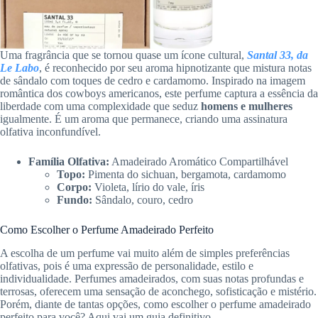
Uma fragrância que se tornou quase um ícone cultural,
Santal 33, da
Le Labo
, é reconhecido por seu aroma hipnotizante que mistura notas
de sândalo com toques de cedro e cardamomo. Inspirado na imagem
romântica dos cowboys americanos, este perfume captura a essência da
liberdade com uma complexidade que seduz
homens e mulheres
igualmente. É um aroma que permanece, criando uma assinatura
olfativa inconfundível.
Família Olfativa:
Amadeirado Aromático Compartilhável
Topo:
Pimenta do sichuan, bergamota, cardamomo
Corpo:
Violeta, lírio do vale, íris
Fundo:
Sândalo, couro, cedro
Como Escolher o Perfume Amadeirado Perfeito
A escolha de um perfume vai muito além de simples preferências
olfativas, pois é uma expressão de personalidade, estilo e
individualidade. Perfumes amadeirados, com suas notas profundas e
terrosas, oferecem uma sensação de aconchego, sofisticação e mistério.
Porém, diante de tantas opções, como escolher o perfume amadeirado
perfeito para você? Aqui vai um guia definitivo.