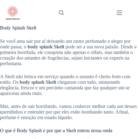
Pular
para
o
conteúdo
Body Splash Skelt
Se você ama sair por aí deixando um rastro perfumado e alegre por
onde passa, o
body splash Skelt
pode ser a sua nova paixão. Desde a
primeira borrifada, ele conquista não apenas o olfato, mas também o
coração dos amantes de fragrâncias, sejam iniciantes ou experts na
perfumaria.
A Skelt não brinca em serviço quando o assunto é cheiro bom com
estilo. Os
body splash Skelt
chegaram com tudo, misturando
elegância, frescor e um precinho camarada que faz qualquer um se
apaixonar ainda mais.
Mas, antes de sair borrifando, vamos conhecer melhor cada um desses
queridinhos e entender por que eles estão bombando tanto. Afinal,
perfume é emoção em estado líquido.
O que é Body Splash e por que a Skelt entrou nessa onda