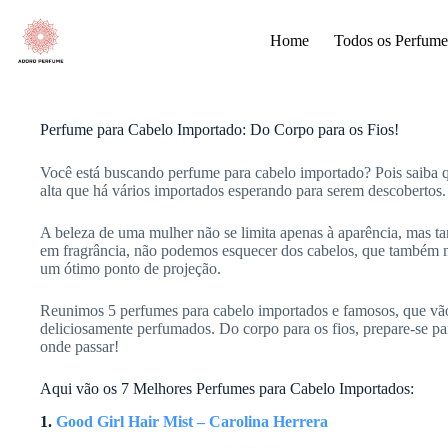
Pular
para
Home
Todos os Perfume
o
conteúdo
Perfume para Cabelo Importado: Do Corpo para os Fios!
Você está buscando perfume para cabelo importado? Pois saiba q
alta que há vários importados esperando para serem descobertos.
A beleza de uma mulher não se limita apenas à aparência, mas t
em fragrância, não podemos esquecer dos cabelos, que também m
um ótimo ponto de projeção.
Reunimos 5 perfumes para cabelo importados e famosos, que vão 
deliciosamente perfumados. Do corpo para os fios, prepare-se par
onde passar!
Aqui vão os 7 Melhores Perfumes para Cabelo Importados:
1.
Good Girl Hair Mist – Carolina Herrera