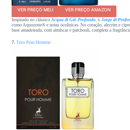
VER PREÇO MELI
VER PREÇO AMAZON
Inspirado no clássico
Acqua di Giò Profondo
, o
Jorge di Profo
como Aquozone® e notas oceânicas. No coração, alecrim e cipre
base amadeirada, com almíscar e patchouli, completa a fragrânc
7.
Toro Pour Homme