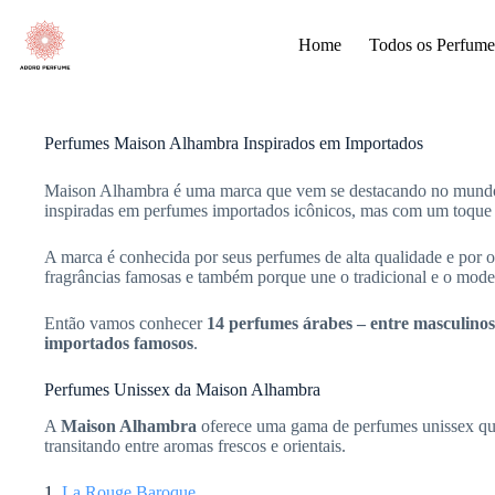
Pular
para
Home
Todos os Perfume
o
conteúdo
Perfumes Maison Alhambra Inspirados em Importados
Maison Alhambra é uma marca que vem se destacando no mundo d
inspiradas em perfumes importados icônicos, mas com um toque 
A marca é conhecida por seus perfumes de alta qualidade e por of
fragrâncias famosas e também porque une o tradicional e o mode
Então vamos conhecer
14 perfumes árabes – entre masculinos,
importados famosos
.
Perfumes Unissex da Maison Alhambra
A
Maison Alhambra
oferece uma gama de perfumes unissex que
transitando entre aromas frescos e orientais.
1.
La Rouge Baroque