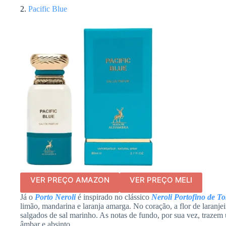
2.
Pacific Blue
VER PREÇO AMAZON
VER PREÇO MELI
Já o
Porto Neroli
é inspirado no clássico
Neroli Portofino de T
limão, mandarina e laranja amarga. No coração, a flor de laranje
salgados de sal marinho. As notas de fundo, por sua vez, trazem
âmbar e absinto.