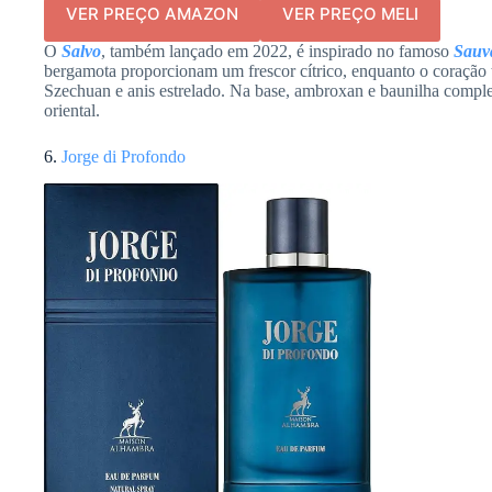
VER PREÇO AMAZON
VER PREÇO MELI
O
Salvo
, também lançado em 2022, é inspirado no famoso
Sauv
bergamota proporcionam um frescor cítrico, enquanto o coração 
Szechuan e anis estrelado. Na base, ambroxan e baunilha comp
oriental.
6.
Jorge di Profondo