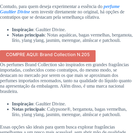
Contudo, para quem deseja experimentar a essência do
perfume
Gaultier Divine
sem investir diretamente no original, há opções de
contratipos que se destacam pela semelhança olfativa.
Inspiração
: Gaultier Divine.
Notas principais
: Notas aquáticas, bagas vermelhas, bergamota,
lírio, ylang ylang, jasmim, merengue, almíscar e patchouli.
COMPRE AQUI: Brand Collection N.205
Os perfumes Brand Collection são inspirados em grandes fragrâncias
importadas, conhecidos como contratipos, do mesmo modo, se
destacam no mercado por serem os que mais se aproximam dos
perfumes importados renomados, tanto na qualidade do líquido quanto
na apresentação da embalagem. Além disso, é uma marca nacional
brasileira.
Inspiração
: Gaultier Divine.
Notas principais
: Calypsone®, bergamota, bagas vermelhas,
lírio, ylang ylang, jasmim, merengue, almíscar e patchouli.
Essas opções são ideais para quem busca explorar fragrâncias
semelhantes a um preço mais acessível, sem abrir mão de qualidade.