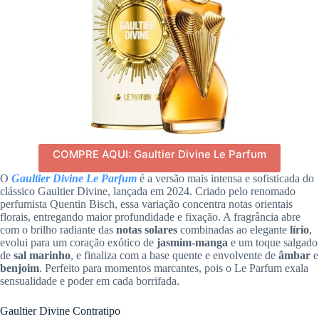
COMPRE AQUI: Gaultier Divine Le Parfum
O
Gaultier Divine Le Parfum
é a versão mais intensa e sofisticada do
clássico Gaultier Divine, lançada em 2024. Criado pelo renomado
perfumista Quentin Bisch, essa variação concentra notas orientais
florais, entregando maior profundidade e fixação. A fragrância abre
com o brilho radiante das
notas solares
combinadas ao elegante
lírio
,
evolui para um coração exótico de
jasmim-manga
e um toque salgado
de
sal marinho
, e finaliza com a base quente e envolvente de
âmbar
e
benjoim
. Perfeito para momentos marcantes, pois o Le Parfum exala
sensualidade e poder em cada borrifada.
Gaultier Divine Contratipo