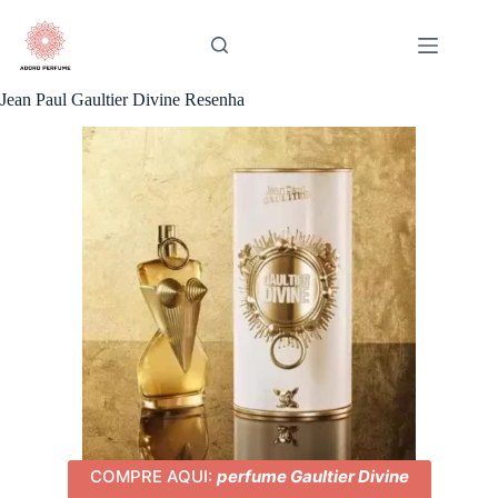
Pular
para
o
conteúdo
Jean Paul Gaultier Divine Resenha
COMPRE AQUI:
perfume Gaultier Divine