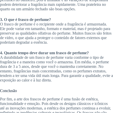
podem deteriorar a fragrância mais rapidamente. Uma prateleira no
quarto ou um armário fechado são boas opções.
3.
O que é frasco de perfume?
O frasco de perfume é o recipiente onde a fragrância é armazenada.
Ele pode variar em tamanho, formato e material, mas é projetado para
preservar as qualidades olfativas do perfume. Muitos frascos são feitos
de vidro, o que ajuda a proteger o conteúdo de fatores externos que
poderiam degradar a essência.
4.
Quanto tempo deve durar um frasco de perfume?
A durabilidade de um frasco de perfume varia conforme o tipo de
fragrância e a maneira como você o armazena. Em média, o perfume
dura de 3 a 5 anos, desde que você o mantenha corretamente. No
entanto, fragrâncias mais concentradas, como os perfumes extratos,
tendem a ter uma vida útil mais longa. Para garantir a qualidade, evite a
exposição ao calor e à luz direta.
Conclusão
Por fim, a arte dos frascos de perfume é uma fusão de estética,
funcionalidade e emoção. Pois desde os designs clássicos e icônicos
até as inovações modernas, a estética dos perfumes continua a evoluir,
refletindo as tendências culturais e tecnológicas. Os frascos não são