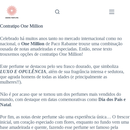
Pular
para
o
conteúdo
Contratipo One Million
Celebrado há muitos anos tanto no mercado internacional como no
nacional, o
One Million
de Paco Rabanne trouxe uma combinação
ousada de notas amadeiradas e especiadas. Então, nesse texto
trouxemos opções de contratipo One Million!
Este perfume se destacou pelo seu frasco dourado, que simboliza
LUXO E OPULÊNCIA
, além de sua fragrância intensa e sedutora,
que agrada homens de todas as idades (e principalmente as
mulheres!!).
Não é por acaso que se tornou um dos perfumes mais vendidos do
mundo, com destaque em datas comemorativas como
Dia dos Pais e
Natal
.
Por fim, as notas deste perfume são uma experiência única… O frescor
inicial, um coração especiado com flores, enquanto no fundo vem uma
base amadeirada e quente, fazendo esse perfume ser famoso pela