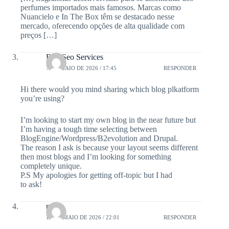
perfumes importados mais famosos. Marcas como
Nuancielo e In The Box têm se destacado nesse
mercado, oferecendo opções de alta qualidade com
preços […]
Buy Seo Services
7 DE MAIO DE 2026 / 17:45
RESPONDER
Hi there would you mind sharing which blog plkatform
you’re using?
I’m looking to start my own blog in the near future but
I’m having a tough time selecting between
BlogEngine/Wordpress/B2evolution and Drupal.
The reason I ask is because your layout seems different
then most blogs and I’m looking for something
completely unique.
P.S My apologies for getting off-topic but I had
to ask!
m98
12 DE MAIO DE 2026 / 22:01
RESPONDER