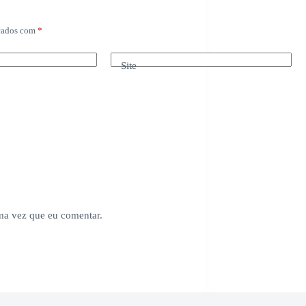
rcados com
*
Site
ima vez que eu comentar.