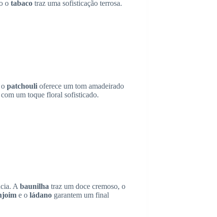
to o
tabaco
traz uma sofisticação terrosa.
, o
patchouli
oferece um tom amadeirado
 com um toque floral sofisticado.
ncia. A
baunilha
traz um doce cremoso, o
njoim
e o
ládano
garantem um final