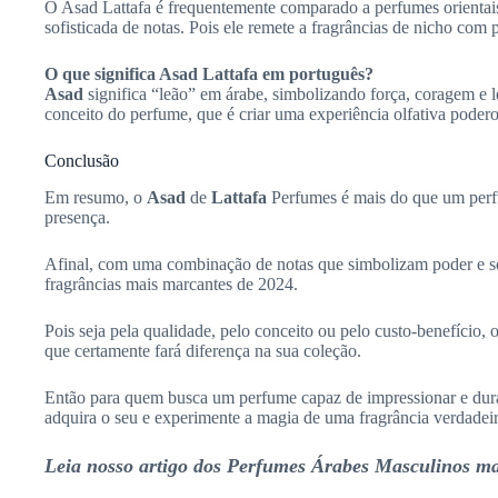
O Asad Lattafa é frequentemente comparado a perfumes orientais
sofisticada de notas. Pois ele remete a fragrâncias de nicho com p
O que significa Asad Lattafa em português?
Asad
significa “leão” em árabe, simbolizando força, coragem e l
conceito do perfume, que é criar uma experiência olfativa poder
Conclusão
Em resumo, o
Asad
de
Lattafa
Perfumes é mais do que um perfu
presença.
Afinal, com uma combinação de notas que simbolizam poder e so
fragrâncias mais marcantes de 2024.
Pois seja pela qualidade, pelo conceito ou pelo custo-benefício,
que certamente fará diferença na sua coleção.
Então para quem busca um perfume capaz de impressionar e durar
adquira o seu e experimente a magia de uma fragrância verdadei
Leia nosso artigo dos Perfumes Árabes Masculinos m