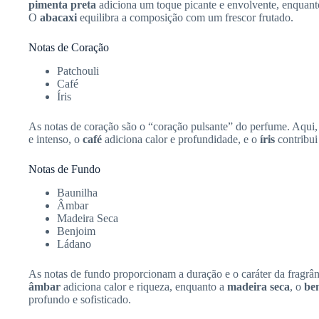
pimenta preta
adiciona um toque picante e envolvente, enquan
O
abacaxi
equilibra a composição com um frescor frutado.
Notas de Coração
Patchouli
Café
Íris
As notas de coração são o “coração pulsante” do perfume. Aqui
e intenso, o
café
adiciona calor e profundidade, e o
íris
contribui
Notas de Fundo
Baunilha
Âmbar
Madeira Seca
Benjoim
Ládano
As notas de fundo proporcionam a duração e o caráter da fragrâ
âmbar
adiciona calor e riqueza, enquanto a
madeira seca
, o
be
profundo e sofisticado.