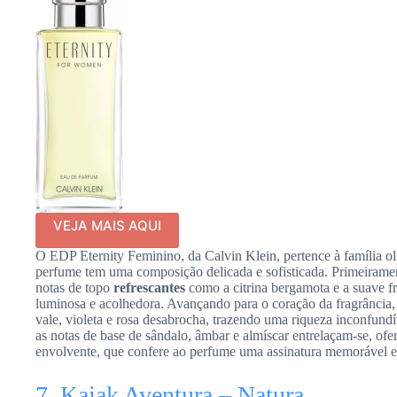
VEJA MAIS AQUI
O EDP Eternity Feminino, da Calvin Klein, pertence à família ol
perfume tem uma composição delicada e sofisticada. Primeiramen
notas de topo
refrescantes
como a citrina bergamota e a suave f
luminosa e acolhedora. Avançando para o coração da fragrância,
vale, violeta e rosa desabrocha, trazendo uma riqueza inconfundí
as notas de base de sândalo, âmbar e almíscar entrelaçam-se, ofe
envolvente, que confere ao perfume uma assinatura memorável e
7. Kaiak Aventura – Natura