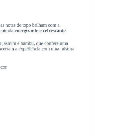
s notas de topo brilham com a
 entrada
energizante e refrescante
.
r jasmim e bambu, que confere uma
encerram a experiência com uma mistura
scor.