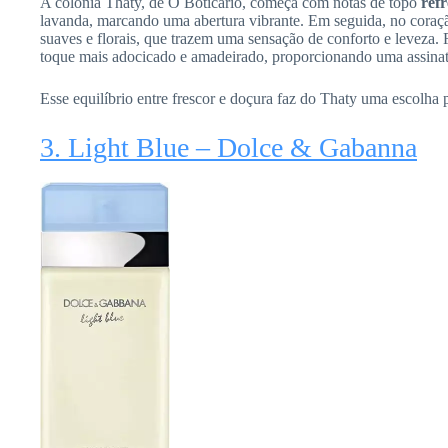
A colônia Thaty, de O Boticário, começa com notas de topo
refr
lavanda, marcando uma abertura vibrante. Em seguida, no coraçã
suaves e florais, que trazem uma sensação de conforto e leveza.
toque mais adocicado e amadeirado, proporcionando uma assinatu
Esse equilíbrio entre frescor e doçura faz do Thaty uma escolha 
3. Light Blue – Dolce & Gabanna