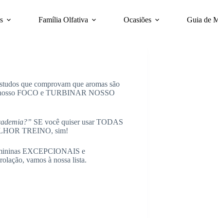
s
Família Olfativa
Ocasiões
Guia de 
á estudos que comprovam que aromas são
 nosso FOCO e TURBINAR NOSSO
 academia?”
SE você quiser usar TODAS
MELHOR TREINO, sim!
 femininas EXCEPCIONAIS e
ação, vamos à nossa lista.