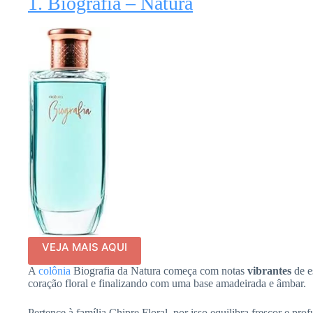
1. Biografia – Natura
VEJA MAIS AQUI
A
colônia
Biografia da Natura começa com notas
vibrantes
de e
coração floral e finalizando com uma base amadeirada e âmbar.
Pertence à família Chipre Floral, por isso equilibra frescor e pr