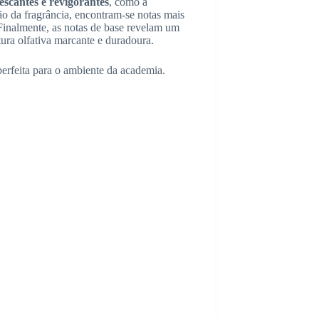
escantes e revigorantes
, como a
o da fragrância, encontram-se notas mais
 Finalmente, as notas de base revelam um
ra olfativa marcante e duradoura.
perfeita para o ambiente da academia.